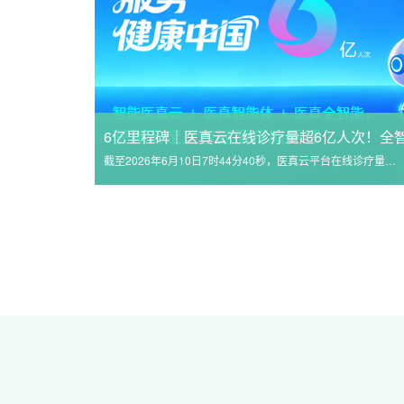
截至2026年6月10日7时44分40秒，医真云平台在线诊疗量正式超过6亿人次。