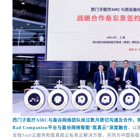
西门子医疗AIRC与盈谷网络团队经过数月密切沟通及合作，将
Rad Companion平台与盈谷网络智能“医真云”深度融合
，以
全栈SaaS云服务和医真超云私有云解决方案，共同为中国各